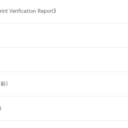
int Verification Report》
新前）
告