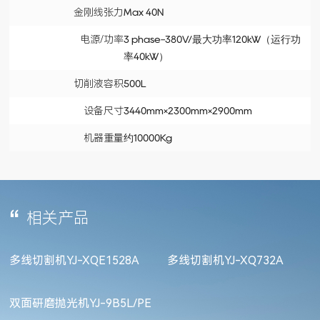
金刚线张力
Max 40N
电源/功率
3 phase-380V/最大功率120kW（运行功
率40kW）
切削液容积
500L
设备尺寸
3440mm×2300mm×2900mm
机器重量
约10000Kg
相关产品
多线切割机YJ-XQE1528A
多线切割机YJ-XQ732A
双面研磨抛光机YJ-9B5L/PE