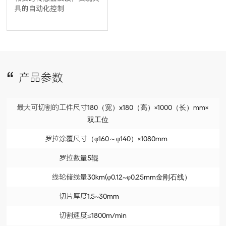
具的自动化控制
产品参数
最大可切割的工件尺寸
180（宽）x180（高）×1000（长）mm×
双工位
罗拉涂覆尺寸
（φ160～φ140）×1080mm
罗拉数量
5辊
线轮储线量
30km(φ0.12~φ0.25mm金刚石线）
切片厚度
1.5~30mm
切割速度
≤1800m/min