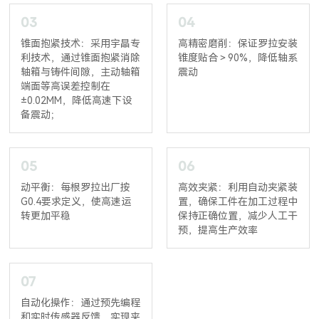
03
04
锥面抱紧技术：采用宇晶专
高精密磨削：保证罗拉安装
利技术，通过锥面抱紧消除
锥度贴合＞90%，降低轴系
轴箱与铸件间隙，主动轴箱
震动
端面等高误差控制在
±0.02MM，降低高速下设
备震动；
05
06
动平衡：每根罗拉出厂按
高效夹紧：利用自动夹紧装
G0.4要求定义，使高速运
置，确保工件在加工过程中
转更加平稳
保持正确位置，减少人工干
预，提高生产效率
07
自动化操作：通过预先编程
和实时传感器反馈，实现夹