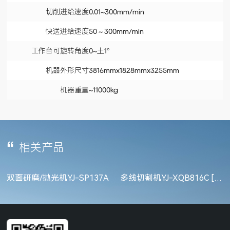
切削进给速度
0.01~300mm/min
快送进给速度
50 ~ 300mm/min
工作台可旋转角度
0~土1°
机器外形尺寸
3816mmx1828mmx3255mm
机器重量
~11000kg
相关产品
双面研磨/抛光机YJ-SP137A
多线切割机YJ-XQB816C [砂
浆线应用]