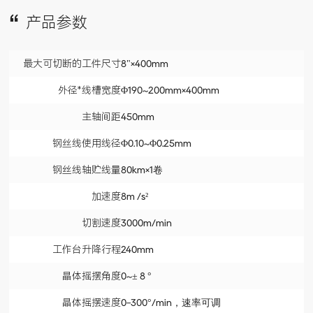
产品参数
最大可切断的工件尺寸
8"×400mm
外径*线槽宽度
Φ190~200mm×400mm
主轴间距
450mm
钢丝线使用线径
Φ0.10~Φ0.25mm
钢丝线轴贮线量
80km×1卷
加速度
8m /s²
切割速度
3000m/min
工作台升降行程
240mm
晶体摇摆角度
0~± 8 °
晶体摇摆速度
0-300°/min，速率可调