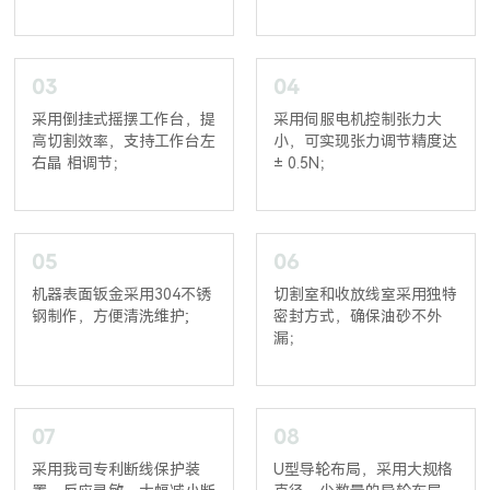
03
04
采用倒挂式摇摆工作台，提
采用伺服电机控制张力大
高切割效率，支持工作台左
小，可实现张力调节精度达
右晶 相调节；
± 0.5N；
05
06
机器表面钣金采用304不锈
切割室和收放线室采用独特
钢制作，方便清洗维护;
密封方式，确保油砂不外
漏；
07
08
采用我司专利断线保护装
U型导轮布局，采用大规格