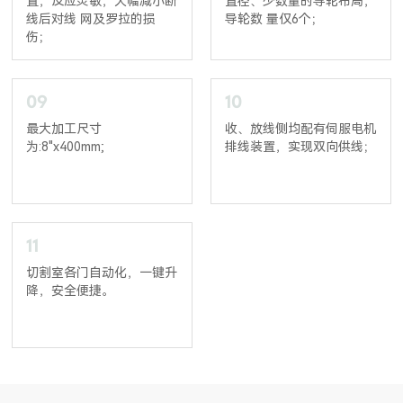
置，反应灵敏，大幅减小断
直径、少数量的导轮布局，
线后对线 网及罗拉的损
导轮数 量仅6个；
伤；
09
10
最大加工尺寸
收、放线侧均配有伺服电机
为:8"x400mm;
排线装置，实现双向供线；
11
切割室各门自动化，一键升
降，安全便捷。