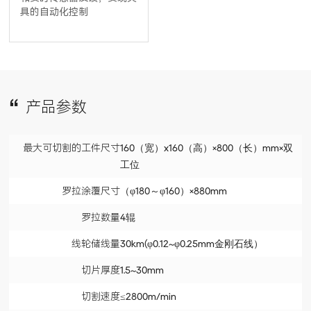
具的自动化控制
产品参数
最大可切割的工件尺寸
160（宽）x160（高）×800（长）mm×双
工位
罗拉涂覆尺寸
（φ180～φ160）×880mm
罗拉数量
4辊
线轮储线量
30km(φ0.12~φ0.25mm金刚石线）
切片厚度
1.5~30mm
切割速度
≤2800m/min