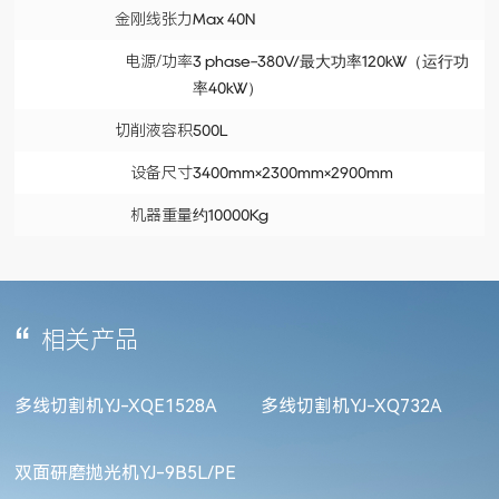
金刚线张力
Max 40N
电源/功率
3 phase-380V/最大功率120kW（运行功
率40kW）
切削液容积
500L
设备尺寸
3400mm×2300mm×2900mm
机器重量
约10000Kg
相关产品
多线切割机YJ-XQE1528A
多线切割机YJ-XQ732A
双面研磨抛光机YJ-9B5L/PE