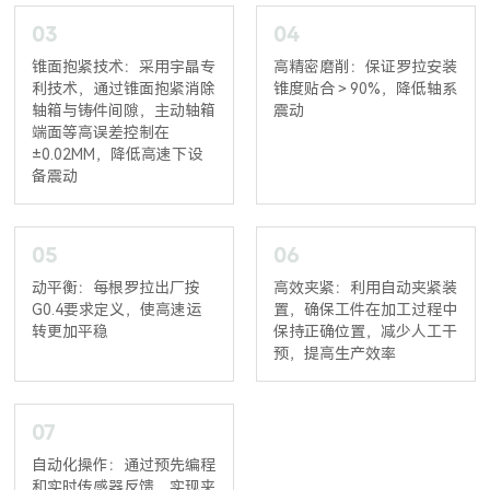
03
04
锥面抱紧技术：采用宇晶专
高精密磨削：保证罗拉安装
利技术，通过锥面抱紧消除
锥度贴合＞90%，降低轴系
轴箱与铸件间隙，主动轴箱
震动
端面等高误差控制在
±0.02MM，降低高速下设
备震动
05
06
动平衡：每根罗拉出厂按
高效夹紧：利用自动夹紧装
G0.4要求定义，使高速运
置，确保工件在加工过程中
转更加平稳
保持正确位置，减少人工干
预，提高生产效率
07
自动化操作：通过预先编程
和实时传感器反馈，实现夹