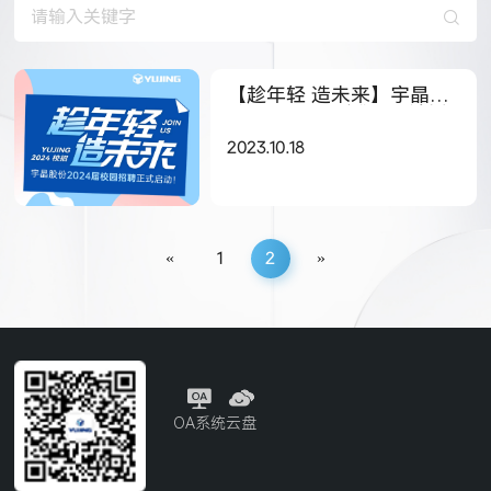
【趁年轻 造未来】宇晶股
份2024届“晶鹰”人才计划
正式开启！
2023.10.18
«
1
2
»
OA系统
云盘